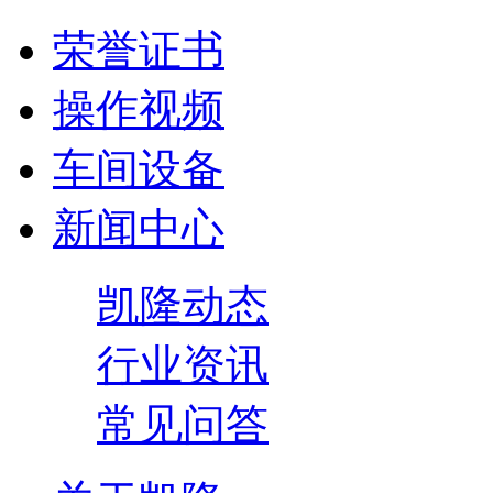
荣誉证书
操作视频
车间设备
新闻中心
凯隆动态
行业资讯
常见问答