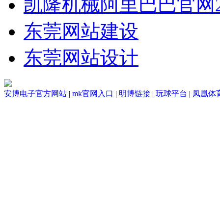
凯隆机械阿里巴巴官网
东莞网站建设
东莞网站设计
安博电子官方网站
|
mk官网入口
|
明博链接
|
玩球平台
|
凤凰体