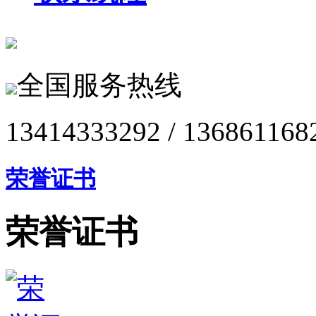
全国服务热线
13414333292 / 136861168
荣誉证书
荣誉证书