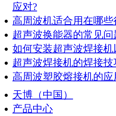
应对?
高周波机适合用在哪些
超声波换能器的常见问
如何安装超声波焊接机
超声波焊接机的焊接技
高周波塑胶熔接机的应
天博（中国）
产品中心