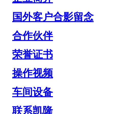
国外客户合影留念
合作伙伴
荣誉证书
操作视频
车间设备
联系凯隆