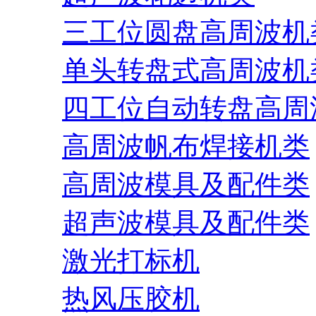
三工位圆盘高周波机
单头转盘式高周波机
四工位自动转盘高周
高周波帆布焊接机类
高周波模具及配件类
超声波模具及配件类
激光打标机
热风压胶机