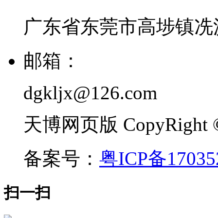
广东省东莞市高埗镇冼
邮箱：
dgkljx@126.com
天博网页版 CopyRight ©
备案号：
粤ICP备17035
扫一扫