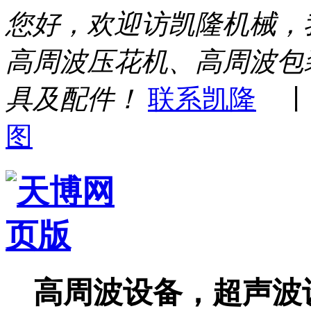
您好，欢迎访凯隆机械，
高周波压花机、高周波包
具及配件！
联系凯隆
图
高周波设备，超声波