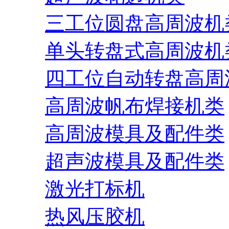
三工位圆盘高周波机
单头转盘式高周波机
四工位自动转盘高周
高周波帆布焊接机类
高周波模具及配件类
超声波模具及配件类
激光打标机
热风压胶机