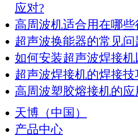
应对?
高周波机适合用在哪些
超声波换能器的常见问
如何安装超声波焊接机
超声波焊接机的焊接技
高周波塑胶熔接机的应
天博（中国）
产品中心