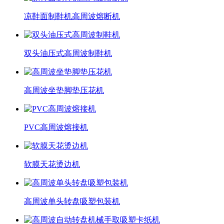
凉鞋面制鞋机高周波熔断机
双头油压式高周波制鞋机
高周波坐垫脚垫压花机
PVC高周波熔接机
软膜天花烫边机
高周波单头转盘吸塑包装机