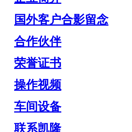
国外客户合影留念
合作伙伴
荣誉证书
操作视频
车间设备
联系凯隆