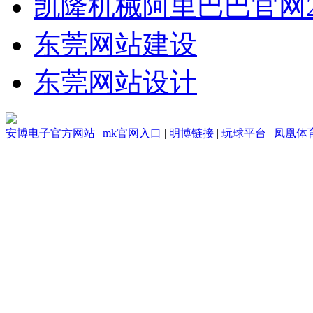
凯隆机械阿里巴巴官网
东莞网站建设
东莞网站设计
安博电子官方网站
|
mk官网入口
|
明博链接
|
玩球平台
|
凤凰体