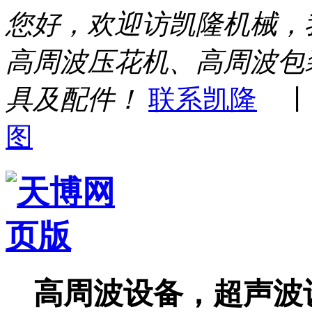
您好，欢迎访凯隆机械，
高周波压花机、高周波包
具及配件！
联系凯隆
图
高周波设备，超声波