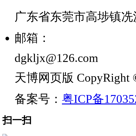
广东省东莞市高埗镇冼
邮箱：
dgkljx@126.com
天博网页版 CopyRight ©
备案号：
粤ICP备17035
扫一扫