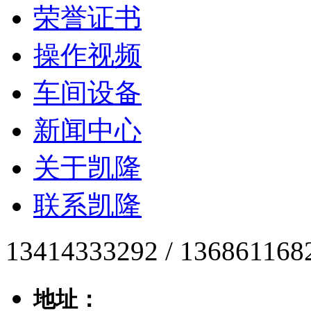
荣誉证书
操作视频
车间设备
新闻中心
关于凯隆
联系凯隆
13414333292 / 136861168
地址：