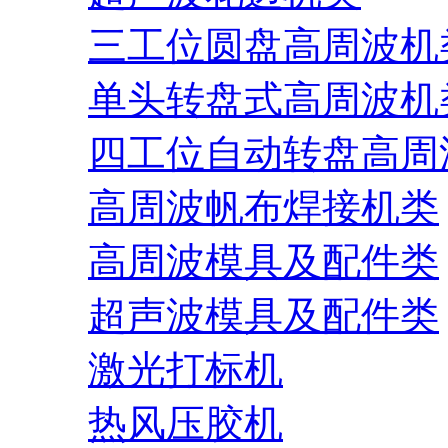
三工位圆盘高周波机
单头转盘式高周波机
四工位自动转盘高周
高周波帆布焊接机类
高周波模具及配件类
超声波模具及配件类
激光打标机
热风压胶机