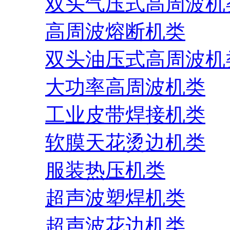
双头气压式高周波机
高周波熔断机类
双头油压式高周波机
大功率高周波机类
工业皮带焊接机类
软膜天花烫边机类
服装热压机类
超声波塑焊机类
超声波花边机类