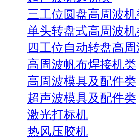
三工位圆盘高周波机
单头转盘式高周波机
四工位自动转盘高周
高周波帆布焊接机类
高周波模具及配件类
超声波模具及配件类
激光打标机
热风压胶机