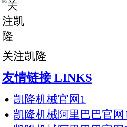
关注凯隆
友情链接 LINKS
凯隆机械官网1
凯隆机械阿里巴巴官网