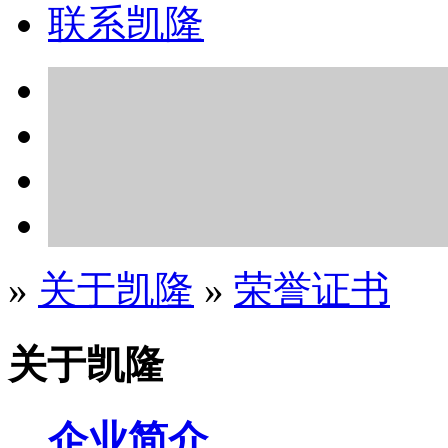
联系凯隆
»
关于凯隆
»
荣誉证书
关于凯隆
企业简介