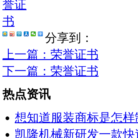
分享到：
上一篇
：荣誉证书
下一篇
：荣誉证书
热点资讯
想知道服装商标是怎样
凯隆机械新研发一款快