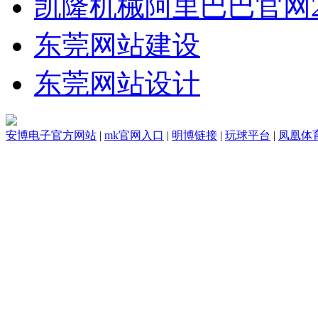
凯隆机械阿里巴巴官网
东莞网站建设
东莞网站设计
安博电子官方网站
|
mk官网入口
|
明博链接
|
玩球平台
|
凤凰体