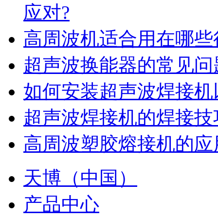
应对?
高周波机适合用在哪些
超声波换能器的常见问
如何安装超声波焊接机
超声波焊接机的焊接技
高周波塑胶熔接机的应
天博（中国）
产品中心