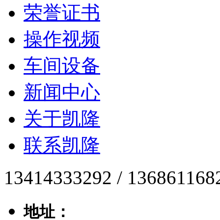
荣誉证书
操作视频
车间设备
新闻中心
关于凯隆
联系凯隆
13414333292 / 136861168
地址：