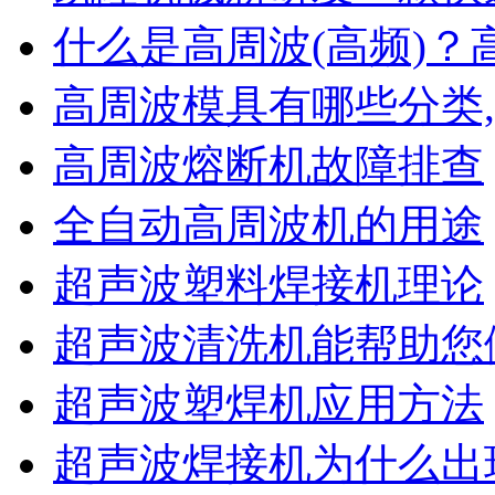
什么是高周波(高频)？
高周波模具有哪些分类
高周波熔断机故障排查
全自动高周波机的用途
超声波塑料焊接机理论
超声波清洗机能帮助您
超声波塑焊机应用方法
超声波焊接机为什么出