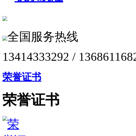
全国服务热线
13414333292 / 136861168
荣誉证书
荣誉证书