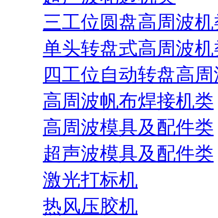
三工位圆盘高周波机
单头转盘式高周波机
四工位自动转盘高周
高周波帆布焊接机类
高周波模具及配件类
超声波模具及配件类
激光打标机
热风压胶机