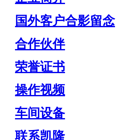
国外客户合影留念
合作伙伴
荣誉证书
操作视频
车间设备
联系凯隆