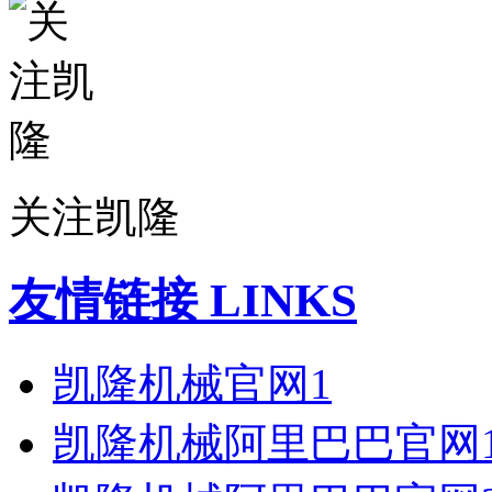
关注凯隆
友情链接 LINKS
凯隆机械官网1
凯隆机械阿里巴巴官网