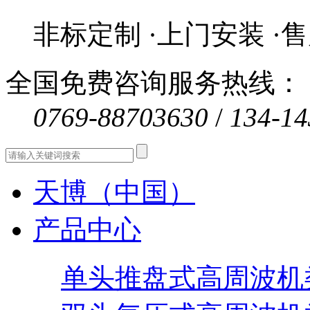
非标定制 ·上门安装 ·
全国免费咨询服务热线：
0769-88703630
/
134-14
天博（中国）
产品中心
单头推盘式高周波机