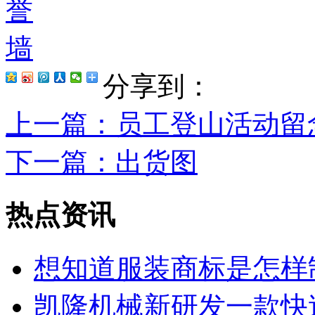
分享到：
上一篇
：员工登山活动留
下一篇
：出货图
热点资讯
想知道服装商标是怎样
凯隆机械新研发一款快