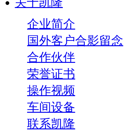
关于凯隆
企业简介
国外客户合影留念
合作伙伴
荣誉证书
操作视频
车间设备
联系凯隆